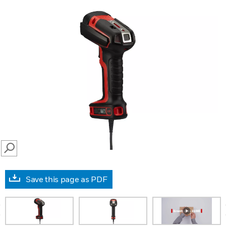
SEARCH
Save this page as PDF
prev