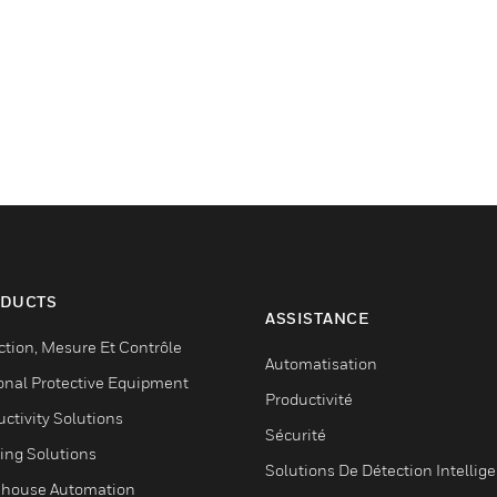
DUCTS
ASSISTANCE
ction, Mesure Et Contrôle
Automatisation
onal Protective Equipment
Productivité
ctivity Solutions
Sécurité
ing Solutions
Solutions De Détection Intellig
house Automation