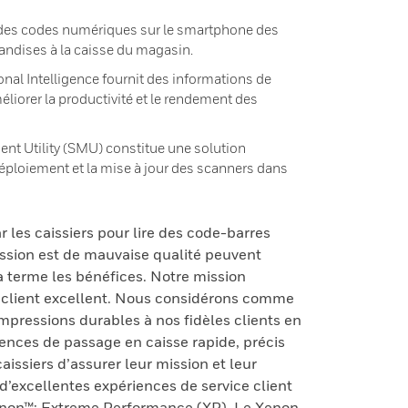
re des codes numériques sur le smartphone des
andises à la caisse du magasin.
nal Intelligence fournit des informations de
éliorer la productivité et le rendement des
t Utility (SMU) constitue une solution
déploiement et la mise à jour des scanners dans
r les caissiers pour lire des code-barres
sion est de mauvaise qualité peuvent
e à terme les bénéfices. Notre mission
e client excellent. Nous considérons comme
mpressions durables à nos fidèles clients en
ences de passage en caisse rapide, précis
caissiers d’assurer leur mission et leur
’excellentes expériences de service client
non™: Extreme Performance (XP). Le Xenon