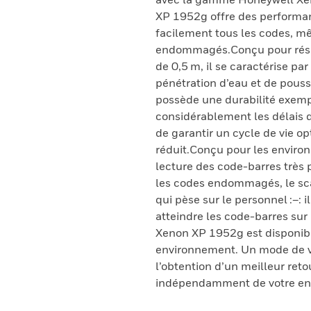
XP 1952g offre des performan
facilement tous les codes, mêm
endommagés.Conçu pour résis
de 0,5 m, il se caractérise pa
pénétration d’eau et de pous
possède une durabilité exempl
considérablement les délais d’
de garantir un cycle de vie op
réduit.Conçu pour les envir
lecture des code-barres très 
les codes endommagés, le sc
qui pèse sur le personnel :–: 
atteindre les code-barres sur
Xenon XP 1952g est disponible
environnement. Un mode de vi
l’obtention d’un meilleur ret
indépendamment de votre env