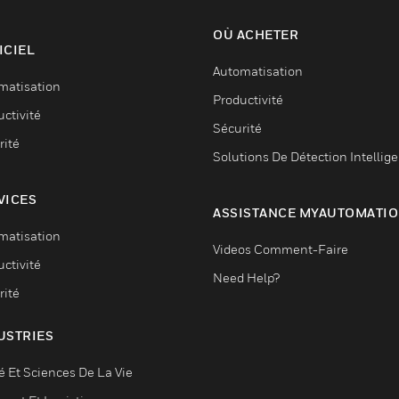
OÙ ACHETER
ICIEL
Automatisation
matisation
Productivité
ctivité
Sécurité
rité
Solutions De Détection Intellig
VICES
ASSISTANCE MYAUTOMATI
matisation
Videos Comment-Faire
ctivité
Need Help?
rité
USTRIES
é Et Sciences De La Vie