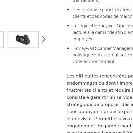
transactions.
Il est optimisé pour la lectu
clients et des codes de march
Le logiciel Honeywell Operatio
lecture à la demande afin d’am
next
employés.
Honeywell Scanner Managemen
holistique qui automatise le 
votre environnement.
Les difficultés rencontrées pa
endommagés ou dont l’impres
frustrer les clients et réduir
consiste à garantir un servic
stratégique de proposer des i
nous appuyant sur des expéri
et convivial. Permettez à vos 
engagement en garantissant d
avec la gamme Honeywell Xe