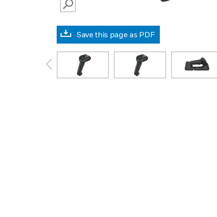
SEARCH
Save this page as PDF
prev