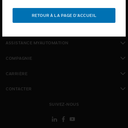
toggle view
ASSISTANCE
RETOUR À LA PAGE D'ACCUEIL
toggle view
OÙ ACHETER
toggle view
ASSISTANCE MYAUTOMATION
toggle view
COMPAGNIE
toggle view
CARRIÈRE
toggle view
CONTACTER
toggle view
SUIVEZ-NOUS