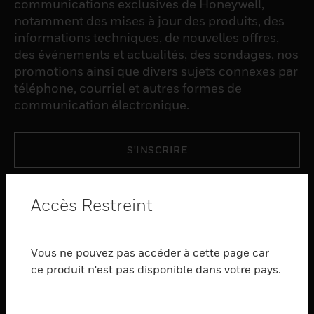
communications exclusives de Honeywell,
notamment des mises à jour des produits, des
informations techniques, de nouvelles offres,
des événements et actualités, des sondages, nos
promotions ainsi que divers sujets connexes par
téléphone, courriel et autres formes de
communication électronique.
S'INSCRIRE
PRODUCTS
Accès Restreint
toggle view
LOGICIEL
Vous ne pouvez pas accéder à cette page car
toggle view
ce produit n'est pas disponible dans votre pays.
SERVICES
toggle view
INDUSTRIES