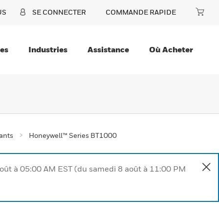
US
SE CONNECTER
COMMANDE RAPIDE
ces
Industries
Assistance
Où Acheter
ants
Honeywell™ Series BT1000
août à 05:00 AM EST (du samedi 8 août à 11:00 PM