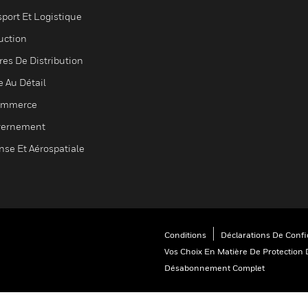
sport Et Logistique
uction
res De Distribution
e Au Détail
ommerce
ernement
nse Et Aérospatiale
Conditions
Déclarations De Confid
Vos Choix En Matière De Protection 
Désabonnement Complet