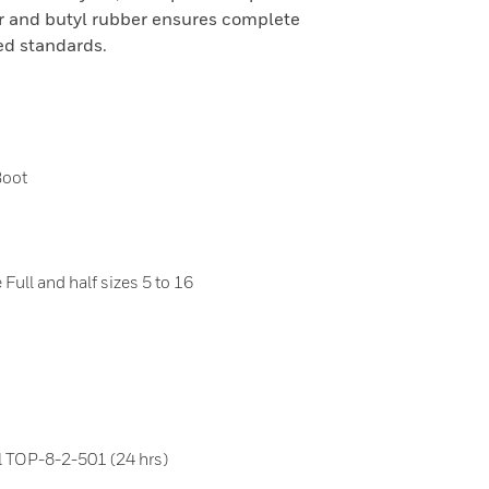
r and butyl rubber ensures complete
ied standards.
Boot
ull and half sizes 5 to 16
 TOP-8-2-501 (24 hrs)