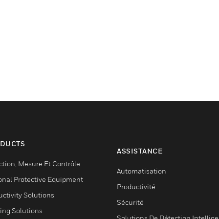
DUCTS
ASSISTANCE
ction, Mesure Et Contrôle
Automatisation
onal Protective Equipment
Productivité
ctivity Solutions
Sécurité
ing Solutions
Solutions De Détection Intellig