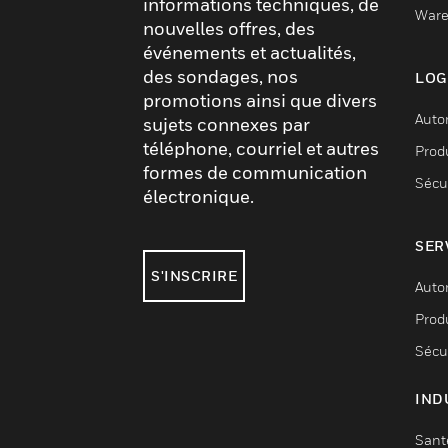
informations techniques, de
Ware
nouvelles offres, des
événements et actualités,
des sondages, nos
LOG
promotions ainsi que divers
Auto
sujets connexes par
téléphone, courriel et autres
Produ
formes de communication
Sécu
électronique.
SER
S'INSCRIRE
Auto
Produ
Sécu
IND
Sant