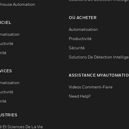
house Automation
OÙ ACHETER
ICIEL
Automatisation
matisation
Productivité
ctivité
Sécurité
rité
Solutions De Détection Intellig
VICES
ASSISTANCE MYAUTOMATI
matisation
Videos Comment-Faire
ctivité
Need Help?
rité
USTRIES
é Et Sciences De La Vie