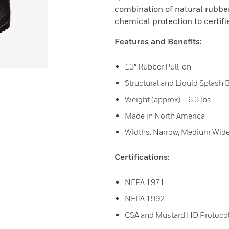
combination of natural rubbe
chemical protection to certif
Features and Benefits:
13″ Rubber Pull-on
Structural and Liquid Splash 
Weight (approx) – 6.3 lbs
Made in North America
Widths: Narrow, Medium Wide F
Certifications:
NFPA 1971
NFPA 1992
CSA and Mustard HD Protocol