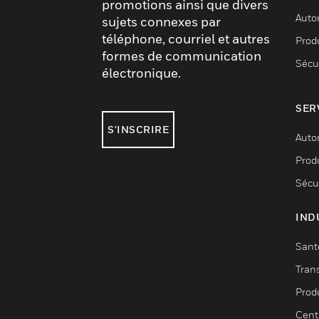
promotions ainsi que divers
Auto
sujets connexes par
téléphone, courriel et autres
Produ
formes de communication
Sécu
électronique.
SER
S'INSCRIRE
Auto
Produ
Sécu
IND
Sant
Tran
Prod
Cent