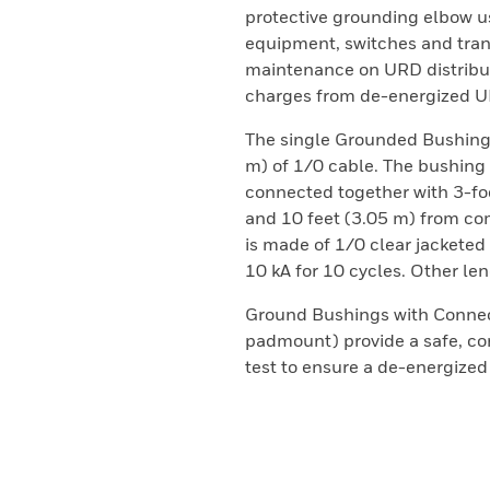
protective grounding elbow 
equipment, switches and tra
maintenance on URD distribut
charges from de-energized U
The single Grounded Bushing 
m) of 1/0 cable. The bushing 
connected together with 3-fo
and 10 feet (3.05 m) from c
is made of 1/0 clear jacketed 
10 kA for 10 cycles. Other le
Ground Bushings with Connecti
padmount) provide a safe, con
test to ensure a de-energized