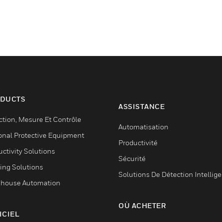
DUCTS
ASSISTANCE
ction, Mesure Et Contrôle
Automatisation
onal Protective Equipment
Productivité
ctivity Solutions
Sécurité
ing Solutions
Solutions De Détection Intellig
house Automation
OÙ ACHETER
ICIEL