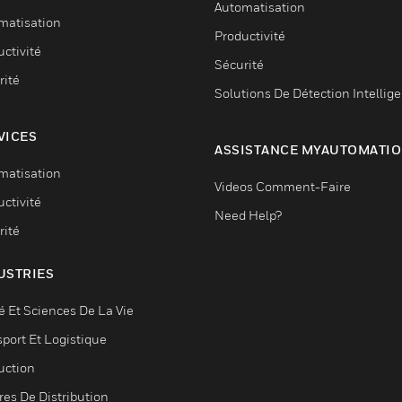
Automatisation
matisation
Productivité
ctivité
Sécurité
rité
Solutions De Détection Intellig
VICES
ASSISTANCE MYAUTOMATI
matisation
Videos Comment-Faire
ctivité
Need Help?
rité
USTRIES
é Et Sciences De La Vie
sport Et Logistique
uction
res De Distribution