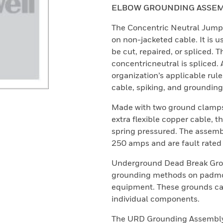
ELBOW GROUNDING ASSEM
The Concentric Neutral Jump
on non-jacketed cable. It is us
be cut, repaired, or spliced. T
concentricneutral is spliced. A
organization’s applicable rule
cable, spiking, and grounding
Made with two ground clamps 
extra flexible copper cable, 
spring pressured. The assembl
250 amps and are fault rated
Underground Dead Break Grou
grounding methods on padmo
equipment. These grounds can
individual components.
The URD Grounding Assembly 