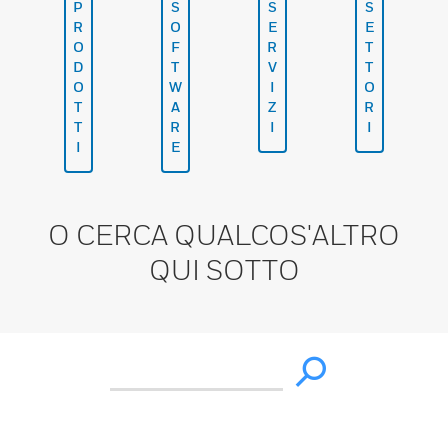
P
S
S
S
R
O
E
E
O
F
R
T
D
T
V
T
O
W
I
O
T
A
Z
R
T
R
I
I
I
E
O CERCA QUALCOS'ALTRO
QUI SOTTO