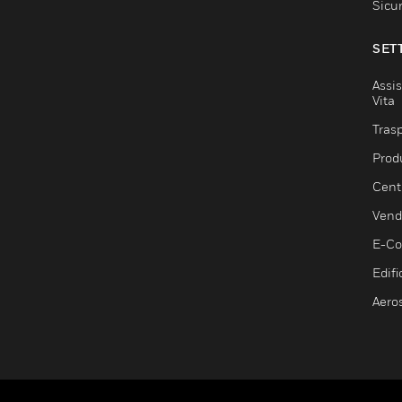
Sicu
SET
Assis
Vita
Trasp
Prod
Centr
Vendi
E-C
Edifi
Aero