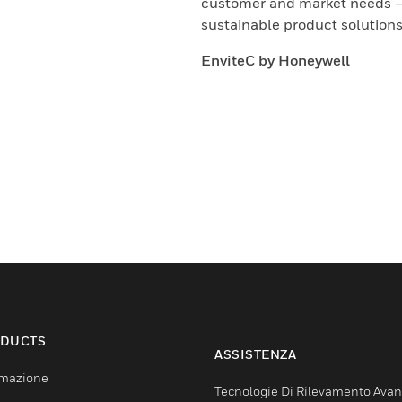
customer and market needs – 
sustainable product solution
EnviteC by Honeywell
DUCTS
ASSISTENZA
mazione
Tecnologie Di Rilevamento Ava