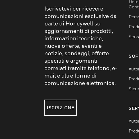
Dete
Cont
Iscrivetevi per ricevere
comunicazioni esclusive da
Pers
parte di Honeywell su
Produ
aggiornamenti di prodotti,
Sens
informazioni tecniche,
nuove offerte, eventi e
notizie, sondaggi, offerte
SOF
speciali e argomenti
correlati tramite telefono, e-
Auto
mail e altre forme di
Produ
comunicazione elettronica.
Sicu
ISCRIZIONE
SER
Auto
Produ