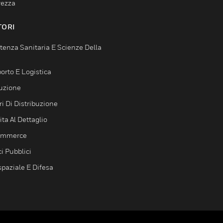
rezza
TORI
tenza Sanitaria E Scienze Della
orto E Logistica
uzione
i Di Distribuzione
ta Al Dettaglio
ommerce
ci Pubblici
spaziale E Difesa