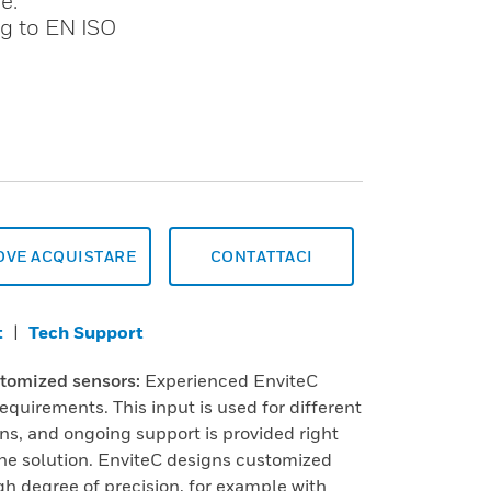
e.
g to EN ISO
OVE ACQUISTARE
CONTATTACI
t
|
Tech Support
tomized sensors:
Experienced EnviteC
quirements. This input is used for different
s, and ongoing support is provided right
 the solution. EnviteC designs customized
gh degree of precision, for example with