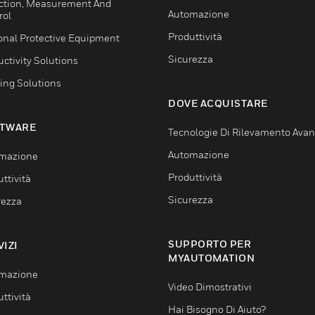
ction, Measurement And
Automazione
rol
Produttività
onal Protective Equipment
Sicurezza
ctivity Solutions
ing Solutions
DOVE ACQUISTARE
TWARE
Tecnologie Di Rilevamento Ava
Automazione
mazione
Produttività
ttività
Sicurezza
rezza
SUPPORTO PER
VIZI
MYAUTOMATION
mazione
Video Dimostrativi
ttività
Hai Bisogno Di Aiuto?