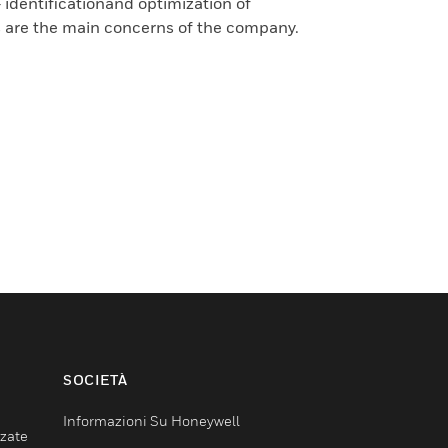
identificationand optimization of
s are the main concerns of the company.
SOCIETÀ
Informazioni Su Honeywell
nzate