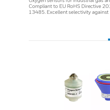
Oxygen sensors for industrial gas ana
Compliant to EU RoHS Directive 2
13485. Excellent selectivity against