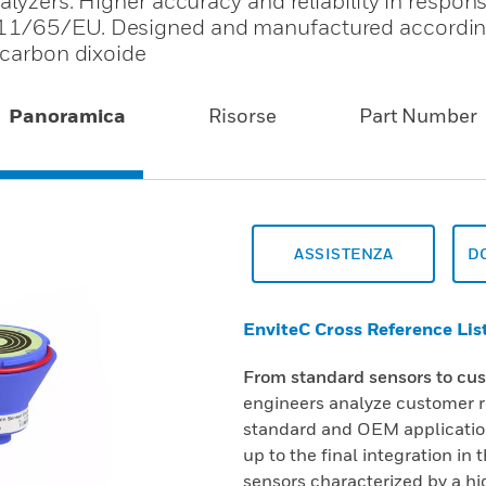
lyzers. Higher accuracy and reliability in respons
011/65/EU. Designed and manufactured accordin
 carbon dixoide
Panoramica
Risorse
Part Number
ASSISTENZA
D
EnviteC Cross Reference Lis
From standard sensors to cus
engineers analyze customer re
standard and OEM application
up to the final integration in
sensors characterized by a hi