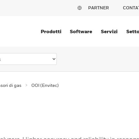
PARTNER
CONTA
Prodotti
Software
Servizi
Setto
sori di gas
OOI (Envitec)