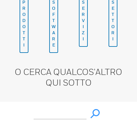
P
S
S
S
R
O
E
E
O
F
R
T
D
T
V
T
O
W
I
O
T
A
Z
R
T
R
I
I
I
E
O CERCA QUALCOS'ALTRO
QUI SOTTO