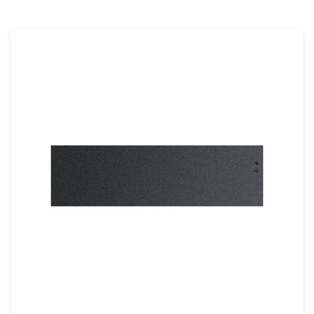
du centre de contrôle, les serveurs, les
logiciels spécialisés, les cartes
d'identification des patients, les lecteurs de
cartes, les caisses du système comptable et
une large gamme d'accessoires, tous
travaillant ensemble pour rationaliser les
opérations et améliorer l'efficacité du flux
de travail. Le rack de 19 pouces La station
de travail universelle montée sur support
est conçue pour répondre aux besoins de
soins de santé complexes et logée dans un
cadre robuste et peu encombrant et est
équipée d'une carte principale hautes
performances dotée d'un processeur quad-
core. L'inclusion d'un disque dur à semi-
conducteurs (SSD) offre une fiabilité et une
vitesse accrues. Le matériel du centre de