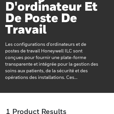
D'ordinateur Et
De Poste De
Travail
Les configurations d'ordinateurs et de
postes de travail Honeywell ILC sont
conçues pour fournir une plate-forme
transparente et intégrée pour la gestion des
soins aux patients, de la sécurité et des
opérations des installations. Ces
configurations comprennent une gamme
de composants essentiels, garantissant des
performances fiables et une adaptabilité à
une variété de contextes de soins de santé.
1
Product Results
Le cœur du système comprend le matériel