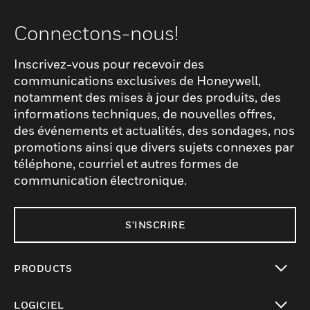
en charge une variété de solutions
Connectons-nous!
logicielles adaptées aux environnements
de soins de santé. Il s'agit notamment de
Inscrivez-vous pour recevoir des
systèmes de gestion des patients, de
communications exclusives de Honeywell,
logiciels de communication en temps réel,
notamment des mises à jour des produits, des
d'outils de surveillance des alarmes et de la
informations techniques, de nouvelles offres,
sécurité, ainsi que de programmes
des événements et actualités, des sondages, nos
d'analyse qui contribuent à améliorer les
promotions ainsi que divers sujets connexes par
performances des établissements et les
téléphone, courriel et autres formes de
résultats pour les patients. Pour améliorer
communication électronique.
la fonctionnalité globale du système, une
large gamme d'accessoires peut être
S'INSCRIRE
intégrée au poste de travail, notamment
des options de stockage supplémentaires,
PRODUCTS
des alimentations de secours, des solutions
de refroidissement avancées et divers
toggle view
modules d'entrée/sortie.
LOGICIEL