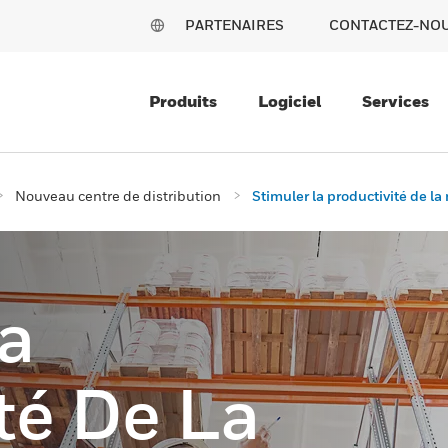
PARTENAIRES
CONTACTEZ-NO
Produits
Logiciel
Services
Nouveau centre de distribution
Stimuler la productivité de l
a
té De La