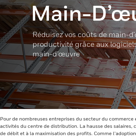
Main-D’œ
Réduisez vos coûts de main-d’
productivité grâce aux logiciel
main-d’œuvre
Pour de nombreuses entreprises du secteur du commerce élec
activités du centre de distribution. La hausse des salaires
de débit et à la maximisation des profits. Comme l’adoptio