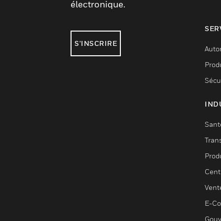
électronique.
SER
S'INSCRIRE
Auto
Produ
Sécu
IND
Sant
Tran
Prod
Cent
Vent
E-C
Gouv