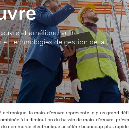
uvre
œuvre et améliorez votre
s et technologies de gestion de la
tronique, la main-d’œuvre représente le plus grand défi – 
, combinée à la diminution du bassin de main-d’œuvre, présen
n du commerce électronique accélère beaucoup plus rapideme