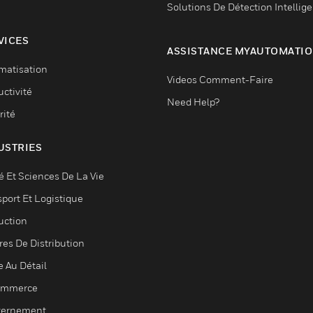
Solutions De Détection Intellig
VICES
ASSISTANCE MYAUTOMATI
matisation
Videos Comment-Faire
ctivité
Need Help?
rité
USTRIES
é Et Sciences De La Vie
sport Et Logistique
uction
res De Distribution
e Au Détail
ommerce
ernement