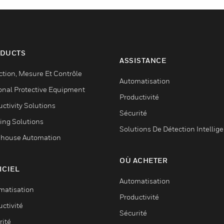
DUCTS
ASSISTANCE
ction, Mesure Et Contrôle
Automatisation
onal Protective Equipment
Productivité
ctivity Solutions
Sécurité
ing Solutions
Solutions De Détection Intellig
house Automation
OÙ ACHETER
ICIEL
Automatisation
matisation
Productivité
ctivité
Sécurité
rité