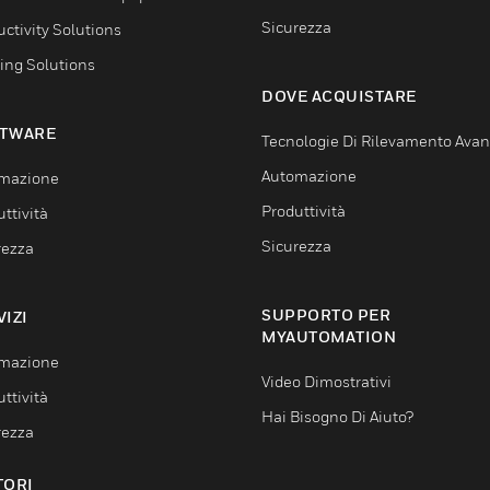
Sicurezza
ctivity Solutions
ing Solutions
DOVE ACQUISTARE
TWARE
Tecnologie Di Rilevamento Ava
Automazione
mazione
Produttività
ttività
Sicurezza
rezza
SUPPORTO PER
VIZI
MYAUTOMATION
mazione
Video Dimostrativi
ttività
Hai Bisogno Di Aiuto?
rezza
TORI