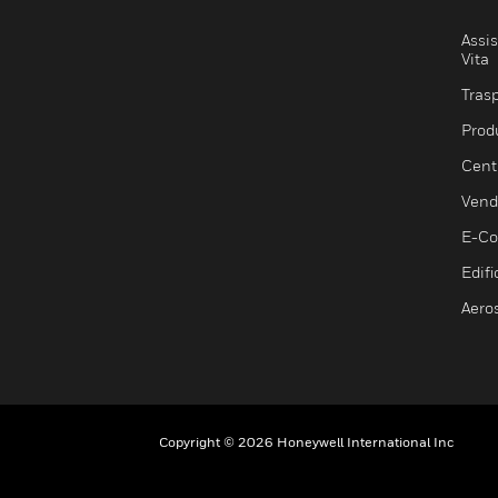
Assis
Vita
Trasp
Prod
Centr
Vendi
E-C
Edifi
Aero
Copyright © 2026 Honeywell International Inc