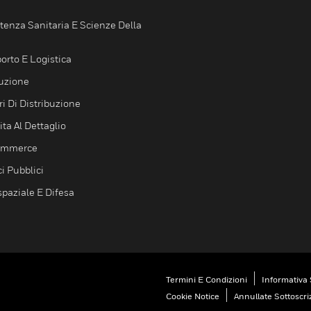
tenza Sanitaria E Scienze Della
orto E Logistica
uzione
i Di Distribuzione
ta Al Dettaglio
ommerce
ci Pubblici
spaziale E Difesa
Termini E Condizioni
Informativa 
Cookie Notice
Annullate Sottoscri