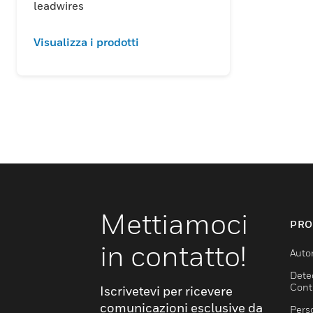
leadwires
Visualizza i prodotti
Mettiamoci
PRO
in contatto!
Auto
Dete
Cont
Iscrivetevi per ricevere
comunicazioni esclusive da
Pers