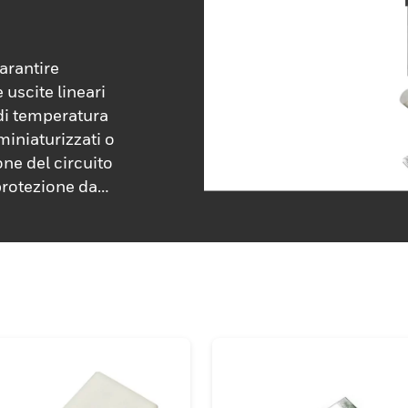
garantire
e uscite lineari
i di temperatura
iniaturizzati o
ne del circuito
protezione da
termica e
onici,