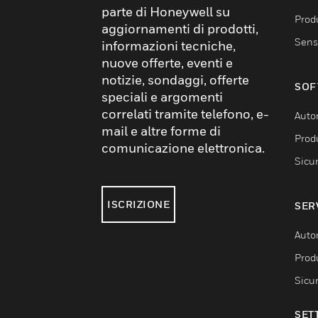
parte di Honeywell su
Produ
aggiornamenti di prodotti,
Sens
informazioni tecniche,
nuove offerte, eventi e
notizie, sondaggi, offerte
SOF
speciali e argomenti
correlati tramite telefono, e-
Auto
mail e altre forme di
Produ
comunicazione elettronica.
Sicu
ISCRIZIONE
SER
Auto
Produ
Sicu
SET