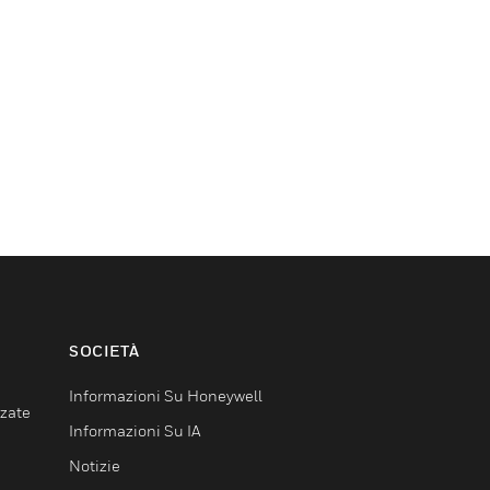
SOCIETÀ
Informazioni Su Honeywell
nzate
Informazioni Su IA
Notizie