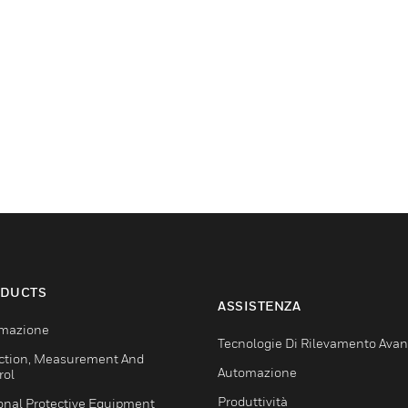
DUCTS
ASSISTENZA
mazione
Tecnologie Di Rilevamento Ava
ction, Measurement And
Automazione
rol
Produttività
onal Protective Equipment