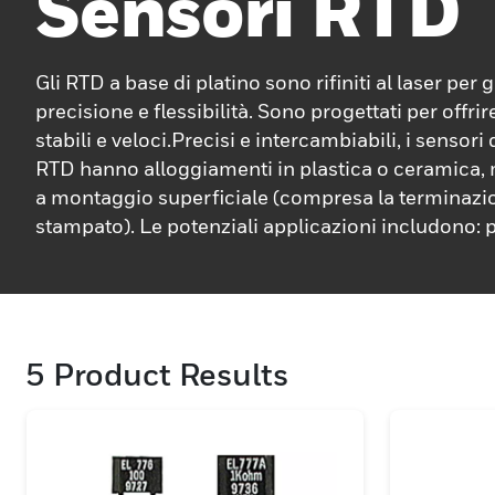
Sensori RTD
Gli RTD a base di platino sono rifiniti al laser per 
precisione e flessibilità. Sono progettati per offrir
stabili e veloci.Precisi e intercambiabili, i sensor
RTD hanno alloggiamenti in plastica o ceramica, m
a montaggio superficiale (compresa la terminazio
stampato). Le potenziali applicazioni includono: 
sovraccarico motore e semiconduttori, gestione 
compensazione della temperatura di gruppi elettr
apparecchiature HVAC/R.
5
Product Results