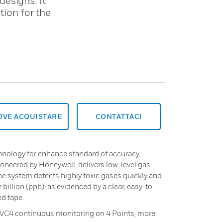
esigns. It
tion for the
OVE ACQUISTARE
CONTATTACI
nology for enhance standard of accuracy
neered by Honeywell, delivers low-level gas
he system detects highly toxic gases quickly and
r billion (ppb)-as evidenced by a clear, easy-to
ed tape.
 VC4 continuous monitoring on 4 Points, more