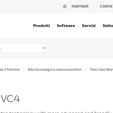
PARTNER
CONTA
Prodotti
Software
Servizi
Setto
gas e fiamme
Alta tecnologia e semiconduttori
Toxic Gas Mon
r VC4