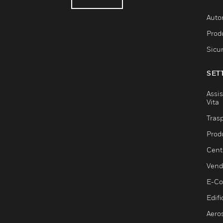
Auto
Produ
Sicu
SET
Assis
Vita
Trasp
Prod
Centr
Vendi
E-C
Edifi
Aero