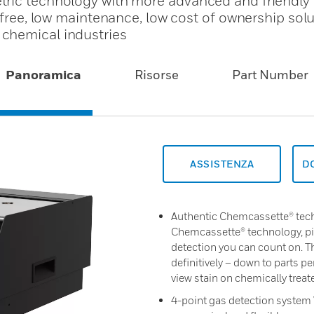
ric technology with more advanced and friendly d
 free, low maintenance, low cost of ownership solu
chemical industries
Panoramica
Risorse
Part Number
ASSISTENZA
D
Authentic Chemcassette® tech
Chemcassette® technology, pio
detection you can count on. T
definitively – down to parts pe
view stain on chemically treat
4-point gas detection system