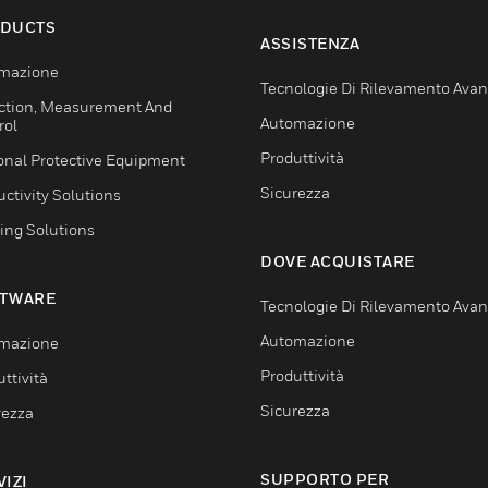
DUCTS
ASSISTENZA
mazione
Tecnologie Di Rilevamento Ava
ction, Measurement And
Automazione
rol
Produttività
onal Protective Equipment
Sicurezza
ctivity Solutions
ing Solutions
DOVE ACQUISTARE
TWARE
Tecnologie Di Rilevamento Ava
Automazione
mazione
Produttività
ttività
Sicurezza
rezza
SUPPORTO PER
VIZI