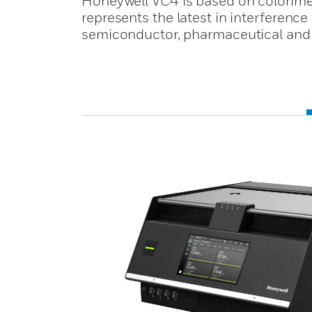
Honeywell VC4 is based on colorimet
represents the latest in interference
semiconductor, pharmaceutical and 