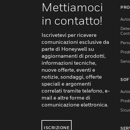
Mettiamoci
PRO
in contatto!
Auto
Dete
Cont
Iscrivetevi per ricevere
comunicazioni esclusive da
Pers
parte di Honeywell su
Produ
aggiornamenti di prodotti,
Sens
informazioni tecniche,
nuove offerte, eventi e
notizie, sondaggi, offerte
SOF
speciali e argomenti
correlati tramite telefono, e-
Auto
mail e altre forme di
Produ
comunicazione elettronica.
Sicu
ISCRIZIONE
SER