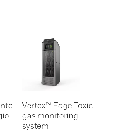
unto
Vertex™ Edge Toxic
gio
gas monitoring
system