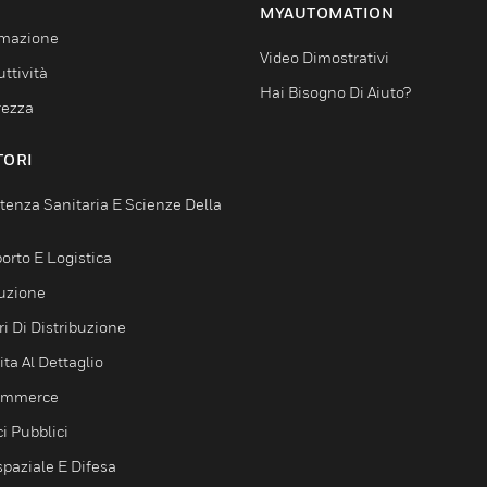
MYAUTOMATION
mazione
Video Dimostrativi
ttività
Hai Bisogno Di Aiuto?
rezza
TORI
tenza Sanitaria E Scienze Della
orto E Logistica
uzione
i Di Distribuzione
ta Al Dettaglio
ommerce
ci Pubblici
spaziale E Difesa