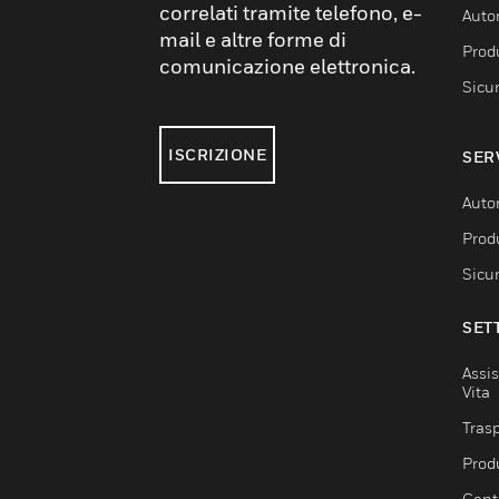
correlati tramite telefono, e-
Auto
mail e altre forme di
Produ
comunicazione elettronica.
Sicu
ISCRIZIONE
SER
Auto
Produ
Sicu
SET
Assis
Vita
Trasp
Prod
Centr