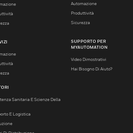
Automazione
mazione
Produttività
ttività
Sicurezza
rezza
SUPPORTO PER
VIZI
MYAUTOMATION
mazione
Video Dimostrativi
ttività
Hai Bisogno Di Aiuto?
rezza
TORI
tenza Sanitaria E Scienze Della
orto E Logistica
uzione
i Di Distribuzione