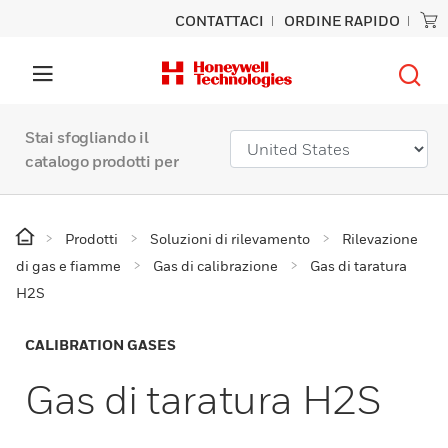
CONTATTACI
ORDINE RAPIDO
Stai sfogliando il
catalogo prodotti per
Prodotti
Soluzioni di rilevamento
Rilevazione
di gas e fiamme
Gas di calibrazione
Gas di taratura
H2S
CALIBRATION GASES
Gas di taratura H2S