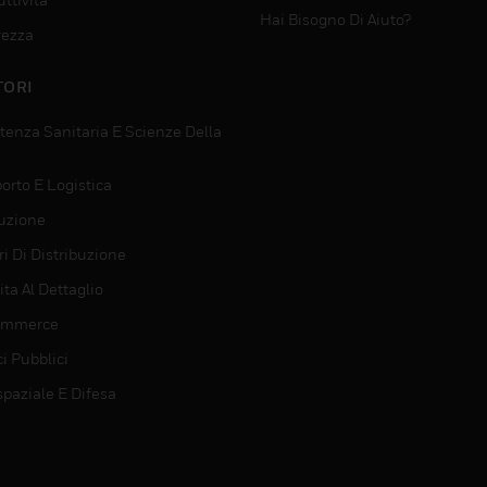
Hai Bisogno Di Aiuto?
rezza
TORI
tenza Sanitaria E Scienze Della
orto E Logistica
uzione
i Di Distribuzione
ta Al Dettaglio
ommerce
ci Pubblici
spaziale E Difesa