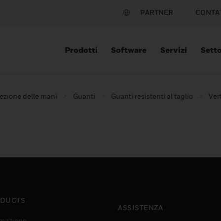
PARTNER
CONTA
Prodotti
Software
Servizi
Setto
ezione delle mani
Guanti
Guanti resistenti al taglio
Ver
DUCTS
ASSISTENZA
mazione