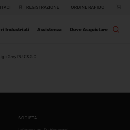
TTACI
REGISTRAZIONE
ORDINE RAPIDO
ri Industriali
Assistenza
Dove Acquistare
tigo Grey PU C&G C
SOCIETÀ
Informazioni Su Honeywell