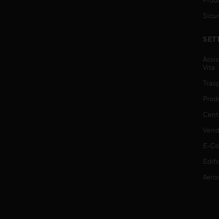
Sicu
SET
Assis
Vita
Trasp
Prod
Centr
Vendi
E-C
Edifi
Aero