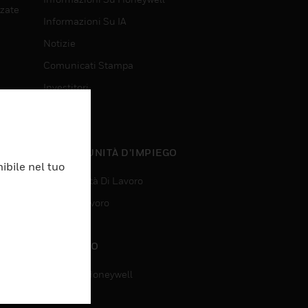
nzate
Informazioni Su IA
Notizie
Comunicati Stampa
Investitori
Eventi
nzate
OPPORTUNITÀ D’IMPIEGO
ibile nel tuo
Opportunità Di Lavoro
Ricerca Lavoro
CONTATTO
Contatta Honeywell
Assistenza