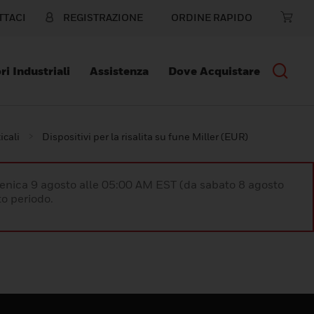
TTACI
REGISTRAZIONE
ORDINE RAPIDO
ri Industriali
Assistenza
Dove Acquistare
icali
Dispositivi per la risalita su fune Miller (EUR)
enica 9 agosto alle 05:00 AM EST (da sabato 8 agosto
o periodo.