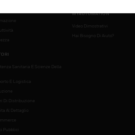
SUPPORTO PER
VIZI
MYAUTOMATION
mazione
Video Dimostrativi
ttività
Hai Bisogno Di Aiuto?
rezza
TORI
tenza Sanitaria E Scienze Della
orto E Logistica
uzione
i Di Distribuzione
ta Al Dettaglio
ommerce
ci Pubblici