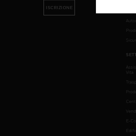
ISCRIZIONE
SER
Auto
Produ
Sicu
SET
Assis
Vita
Trasp
Prod
Centr
Vendi
E-C
Edifi