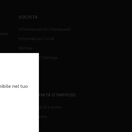
SOCIETÀ
Informazioni Su Honeywell
nzate
Informazioni Su IA
Notizie
Comunicati Stampa
Investitori
Eventi
ibile nel tuo
nzate
OPPORTUNITÀ D’IMPIEGO
Opportunità Di Lavoro
Ricerca Lavoro