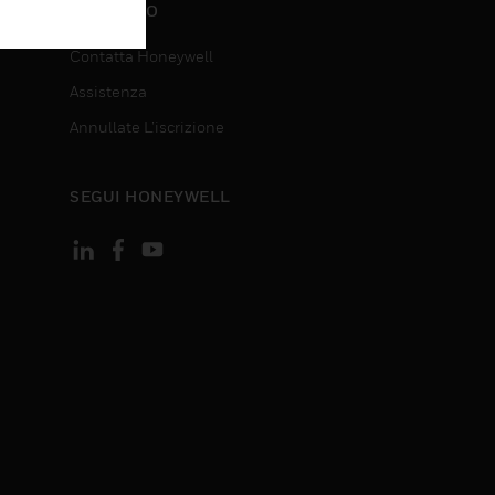
CONTATTO
Contatta Honeywell
Assistenza
Annullate L’iscrizione
SEGUI HONEYWELL