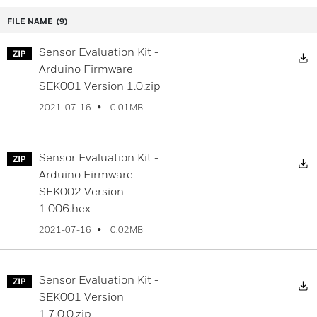
FILE NAME
(9)
Sensor Evaluation Kit -
D
Arduino Firmware
SEK001 Version 1.0.zip
0.01MB
2021-07-16
Sensor Evaluation Kit -
D
Arduino Firmware
SEK002 Version
1.006.hex
0.02MB
2021-07-16
Sensor Evaluation Kit -
D
SEK001 Version
1.7.0.0.zip