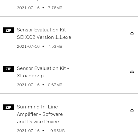
7.76MB
2021-07-16
Sensor Evaluation Kit -
D
SEK002 Version 1.1.exe
7.53MB
2021-07-16
Sensor Evaluation Kit -
D
XLoader.zip
0.67MB
2021-07-16
Summing In-Line
D
Amplifier - Software
and Device Drivers
19.95MB
2021-07-16