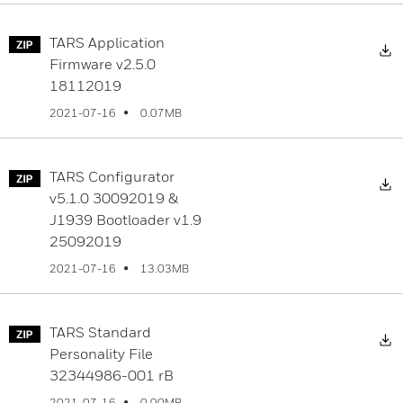
TARS Application
D
Firmware v2.5.0
18112019
0.07MB
2021-07-16
TARS Configurator
D
v5.1.0 30092019 &
J1939 Bootloader v1.9
25092019
13.03MB
2021-07-16
TARS Standard
D
Personality File
32344986-001 rB
0.00MB
2021-07-16