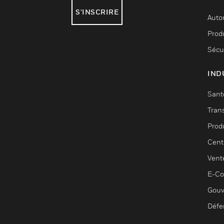
S'INSCRIRE
Auto
Produ
Sécu
IND
Sant
Tran
Prod
Cent
Vent
E-C
Gouv
Défe