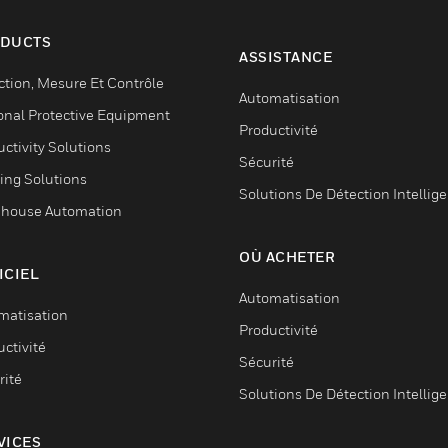
DUCTS
ASSISTANCE
ction, Mesure Et Contrôle
Automatisation
onal Protective Equipment
Productivité
ctivity Solutions
Sécurité
ing Solutions
Solutions De Détection Intellig
house Automation
OÙ ACHETER
ICIEL
Automatisation
matisation
Productivité
ctivité
Sécurité
rité
Solutions De Détection Intellig
VICES