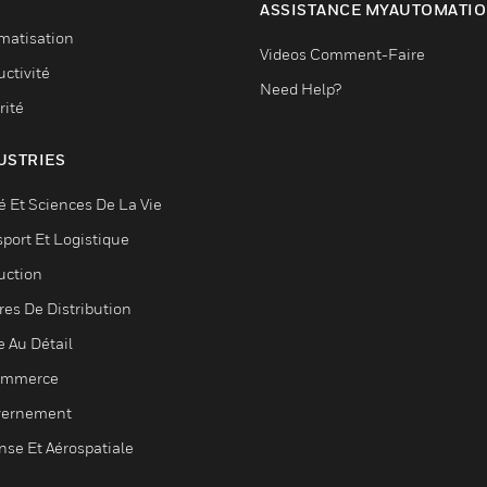
ASSISTANCE MYAUTOMATI
matisation
Videos Comment-Faire
ctivité
Need Help?
rité
USTRIES
é Et Sciences De La Vie
sport Et Logistique
uction
res De Distribution
e Au Détail
ommerce
ernement
nse Et Aérospatiale