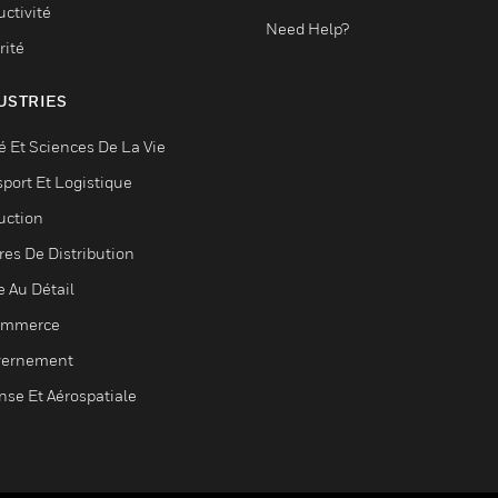
ctivité
Need Help?
rité
USTRIES
é Et Sciences De La Vie
sport Et Logistique
uction
res De Distribution
e Au Détail
ommerce
ernement
nse Et Aérospatiale