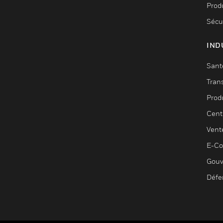
Produ
Sécu
IND
Sant
Tran
Prod
Cent
Vent
E-C
Gouv
Défe