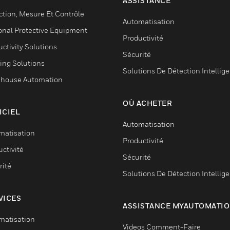
ASSISTANCE
ction, Mesure Et Contrôle
Automatisation
onal Protective Equipment
Productivité
ctivity Solutions
Sécurité
ing Solutions
Solutions De Détection Intellig
house Automation
OÙ ACHETER
ICIEL
Automatisation
matisation
Productivité
ctivité
Sécurité
rité
Solutions De Détection Intellig
VICES
ASSISTANCE MYAUTOMATI
matisation
Videos Comment-Faire