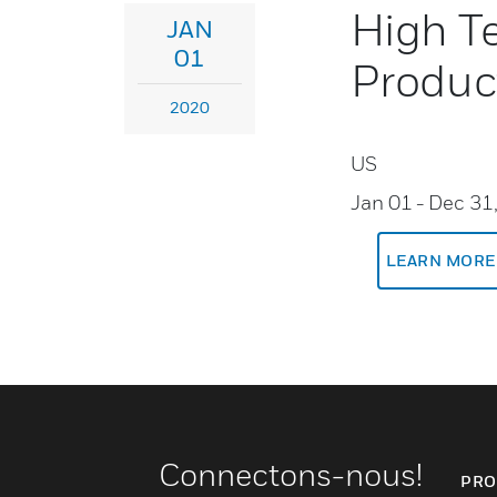
High T
JAN
01
Product
2020
US
Jan 01
- Dec 31
LEARN MORE
Connectons-nous!
PRO