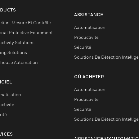
DUCTS
ASSISTANCE
ction, Mesure Et Contrôle
Automatisation
onal Protective Equipment
Productivité
ctivity Solutions
Sécurité
ing Solutions
Solutions De Détection Intellig
house Automation
OÙ ACHETER
ICIEL
Automatisation
matisation
Productivité
ctivité
Sécurité
rité
Solutions De Détection Intellig
VICES
ASSISTANCE MYAUTOMATI