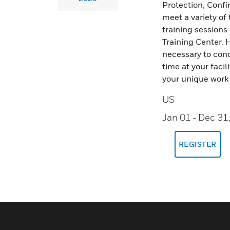
Protection, Conf
meet a variety of
training sessions
Training Center. 
necessary to cond
time at your facil
your unique work
US
Jan 01
- Dec 31
REGISTER