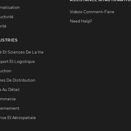
matisation
Videos Comment-Faire
ctivité
Need Help?
rité
USTRIES
é Et Sciences De La Vie
sport Et Logistique
uction
res De Distribution
e Au Détail
ommerce
ernement
nse Et Aérospatiale