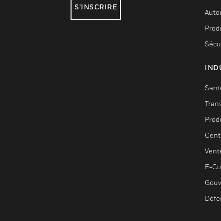
S'INSCRIRE
Auto
Produ
Sécu
IND
Sant
Tran
Prod
Cent
Vent
E-C
Gouv
Défe