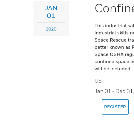
Confin
JAN
01
This industrial s
2020
industrial skills
Space Rescue tra
better known as 
Space OSHA regula
confined space e
will be included.
US
Jan 01
- Dec 31
REGISTER