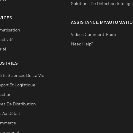
Solutions De Détection Intellig
VICES
ASSISTANCE MYAUTOMATI
matisation
Videos Comment-Faire
ctivité
Need Help?
rité
USTRIES
é Et Sciences De La Vie
sport Et Logistique
uction
res De Distribution
e Au Détail
ommerce
ernement