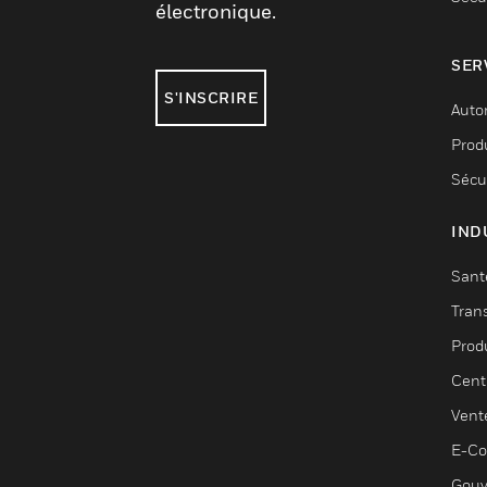
électronique.
SER
S'INSCRIRE
Auto
Produ
Sécu
IND
Sant
Tran
Prod
Cent
Vent
E-C
Gouv