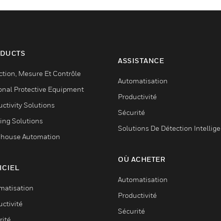
DUCTS
ASSISTANCE
ction, Mesure Et Contrôle
Automatisation
onal Protective Equipment
Productivité
ctivity Solutions
Sécurité
ing Solutions
Solutions De Détection Intellig
house Automation
OÙ ACHETER
ICIEL
Automatisation
matisation
Productivité
ctivité
Sécurité
rité