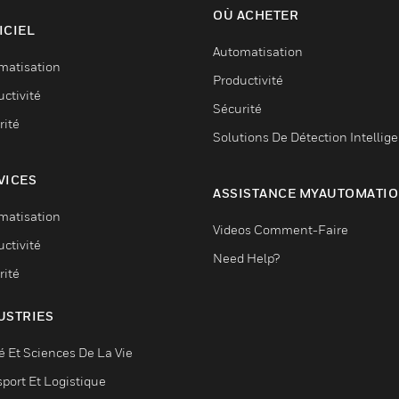
OÙ ACHETER
ICIEL
Automatisation
matisation
Productivité
ctivité
Sécurité
rité
Solutions De Détection Intellig
VICES
ASSISTANCE MYAUTOMATI
matisation
Videos Comment-Faire
ctivité
Need Help?
rité
USTRIES
é Et Sciences De La Vie
sport Et Logistique