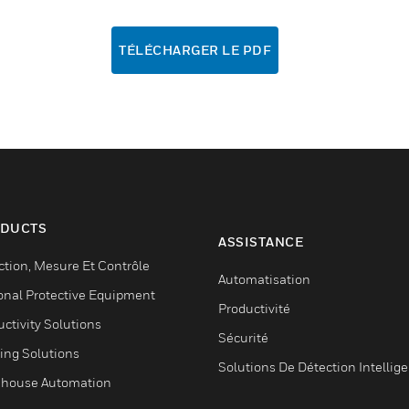
TÉLÉCHARGER LE PDF
DUCTS
ASSISTANCE
ction, Mesure Et Contrôle
Automatisation
onal Protective Equipment
Productivité
ctivity Solutions
Sécurité
ing Solutions
Solutions De Détection Intellig
house Automation