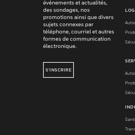
événements et actualités,
des sondages, nos
LOG
promotions ainsi que divers
Auto
sujets connexes par
téléphone, courriel et autres
Produ
formes de communication
Sécu
électronique.
SER
S'INSCRIRE
Auto
Produ
Sécu
IND
Sant
Tran