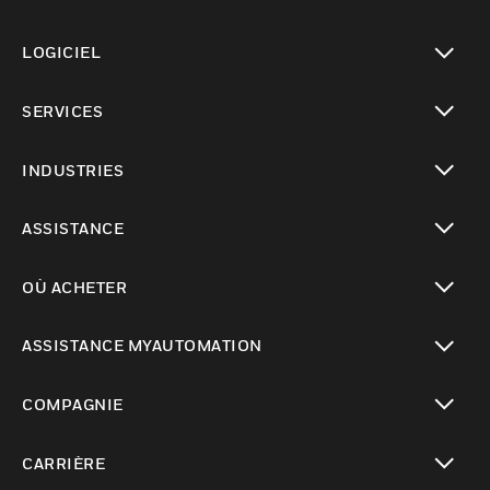
toggle view
LOGICIEL
toggle view
SERVICES
toggle view
INDUSTRIES
toggle view
ASSISTANCE
toggle view
OÙ ACHETER
toggle view
ASSISTANCE MYAUTOMATION
toggle view
COMPAGNIE
toggle view
CARRIÈRE