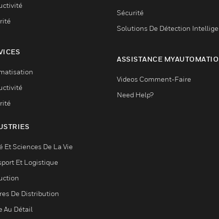
ctivité
Sécurité
rité
Solutions De Détection Intellig
VICES
ASSISTANCE MYAUTOMATI
matisation
Videos Comment-Faire
ctivité
Need Help?
rité
USTRIES
é Et Sciences De La Vie
sport Et Logistique
uction
res De Distribution
e Au Détail