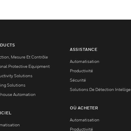
DUCTS
ASSISTANCE
ction, Mesure Et Contrôle
Automatisation
onal Protective Equipment
Productivité
ctivity Solutions
Sécurité
ing Solutions
Solutions De Détection Intellig
house Automation
OÙ ACHETER
ICIEL
Automatisation
matisation
Productivité