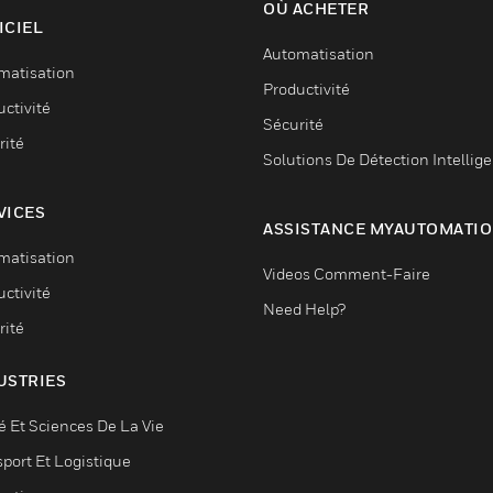
OÙ ACHETER
ICIEL
Automatisation
matisation
Productivité
ctivité
Sécurité
rité
Solutions De Détection Intellig
VICES
ASSISTANCE MYAUTOMATI
matisation
Videos Comment-Faire
ctivité
Need Help?
rité
USTRIES
é Et Sciences De La Vie
sport Et Logistique