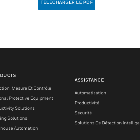
TÉLÉCHARGER LE PDF
DUCTS
ASSISTANCE
ction, Mesure Et Contrôle
Automatisation
onal Protective Equipment
Productivité
ctivity Solutions
Sécurité
ing Solutions
Solutions De Détection Intellig
house Automation