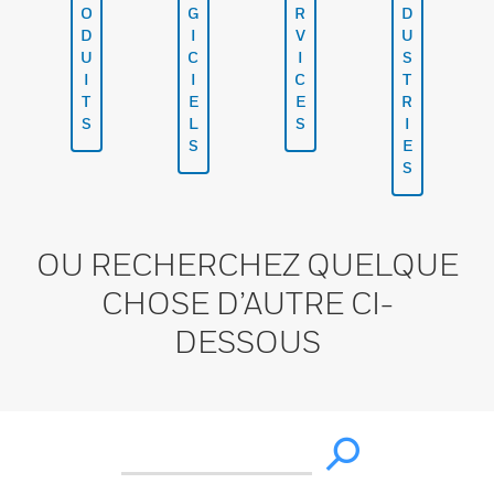
O
G
R
D
D
I
V
U
U
C
I
S
I
I
C
T
T
E
E
R
S
L
S
I
S
E
S
OU RECHERCHEZ QUELQUE
CHOSE D’AUTRE CI-
DESSOUS