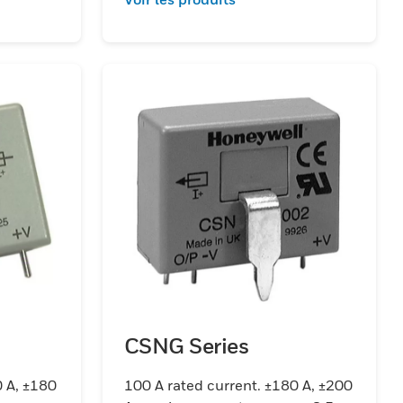
CSNG Series
0 A, ±180
100 A rated current. ±180 A, ±200