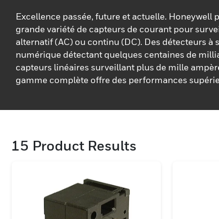
Excellence passée, future et actuelle. Honeywell
grande variété de capteurs de courant pour survei
alternatif (AC) ou continu (DC). Des détecteurs à s
numérique détectant quelques centaines de mill
capteurs linéaires surveillant plus de mille ampèr
gamme complète offre des performances supérie
réduit. Ainsi que les avantages que vous attendez
fournisseur expérimenté : Des décennies d'expert
ingénierie Conception traversante Temps de répo
Isolation de la tension de sortie de l'entrée Dissip
15
Product Results
minimale Fiabilité améliorée avec performances r
compensation de température intégrée