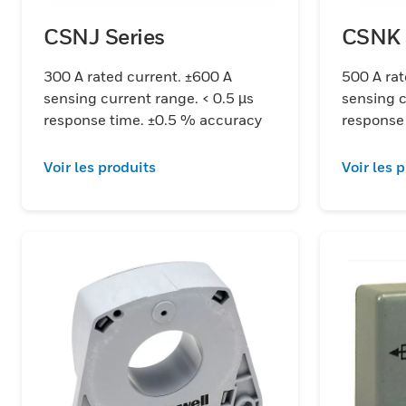
CSNJ Series
CSNK 
300 A rated current. ±600 A
500 A rat
sensing current range. < 0.5 µs
sensing c
response time. ±0.5 % accuracy
response
Voir les produits
Voir les 