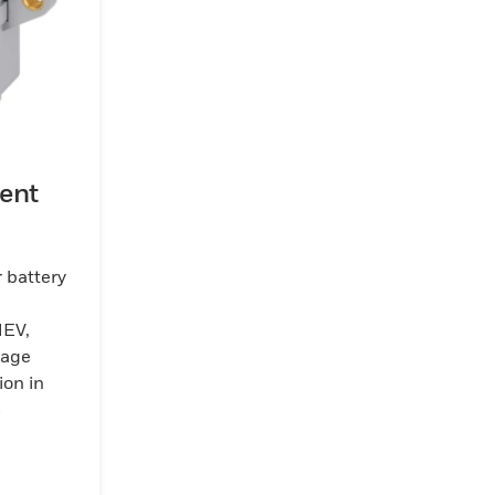
ent
 battery
HEV,
ion in
s