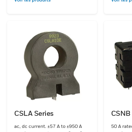
CSLA Series
CSNB 
ac, dc current. ±57 A to ±950 A
50 A rate