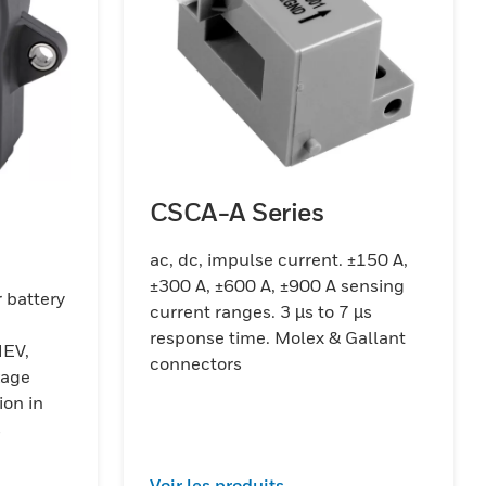
CSCA-A Series
ac, dc, impulse current. ±150 A,
±300 A, ±600 A, ±900 A sensing
 battery
current ranges. 3 µs to 7 µs
response time. Molex & Gallant
HEV,
connectors
ion in
s
Voir les produits