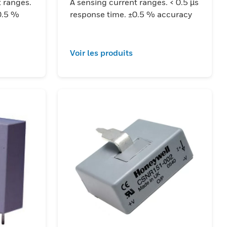
t ranges.
A sensing current ranges. < 0.5 µs
0.5 %
response time. ±0.5 % accuracy
Voir les produits