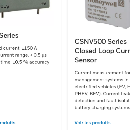
Series
CSNV500 Series
d current. ±150 A
Closed Loop Curr
urrent range. < 0.5 µs
Sensor
 time. ±0.5 % accuracy
Current measurement for
management systems in
electrified vehicles (EV, 
PHEV, BEV). Current leakage
detection and fault isolat
battery charging system
produits
Voir les produits