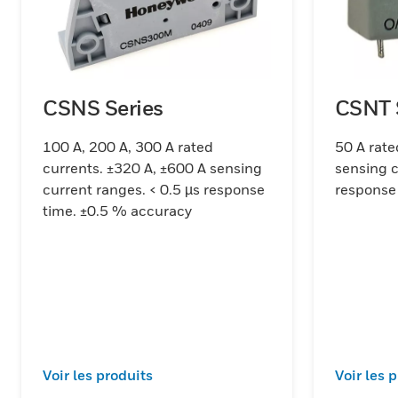
CSNS Series
CSNT 
100 A, 200 A, 300 A rated
50 A rate
currents. ±320 A, ±600 A sensing
sensing c
current ranges. < 0.5 µs response
response
time. ±0.5 % accuracy
Voir les produits
Voir les 