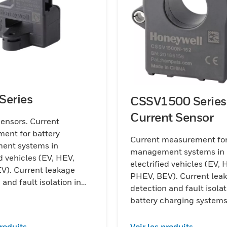
Series
CSSV1500 Series
Current Sensor
ensors. Current
ent for battery
Current measurement for
nt systems in
management systems in
ed vehicles (EV, HEV,
electrified vehicles (EV, 
 leakage
PHEV, BEV). Current leakage
 and fault isolation in
detection and fault isolat
charging systems
battery charging system
produits
Voir les produits