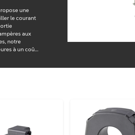
 propose une
ller le courant
ortie
iampères aux
es, notre
ures à un coût
 d'un
ise en
nse rapides
ation d'énergie
églables et