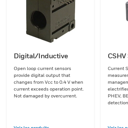
Digital/Inductive
CSHV 
Open loop current sensors
Current S
provide digital output that
measurem
changes from Vcc to 0.4 V when
manageme
current exceeds operation point.
electrifi
Not damaged by overcurrent.
PHEV, BEV). Current
detection
battery 
Voir les produits
Voir les 