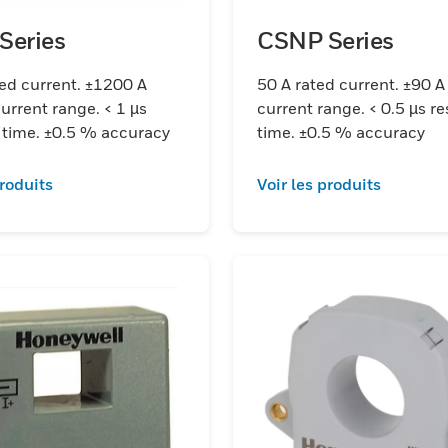
Series
CSNP Series
ed current. ±1200 A
50 A rated current. ±90 A
urrent range. < 1 µs
current range. < 0.5 µs r
 time. ±0.5 % accuracy
time. ±0.5 % accuracy
produits
Voir les produits