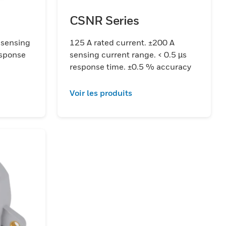
CSNR Series
 sensing
125 A rated current. ±200 A
esponse
sensing current range. < 0.5 µs
response time. ±0.5 % accuracy
Voir les produits