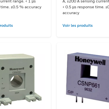
urrent range. < 1 µs
A, ±200 A sensing curren
 time. ±0.5 % accuracy
< 0.5 µs response time. ±
accuracy
produits
Voir les produits