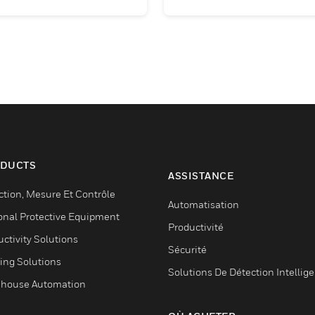
DUCTS
ASSISTANCE
ction, Mesure Et Contrôle
Automatisation
onal Protective Equipment
Productivité
ctivity Solutions
Sécurité
ing Solutions
Solutions De Détection Intellig
house Automation