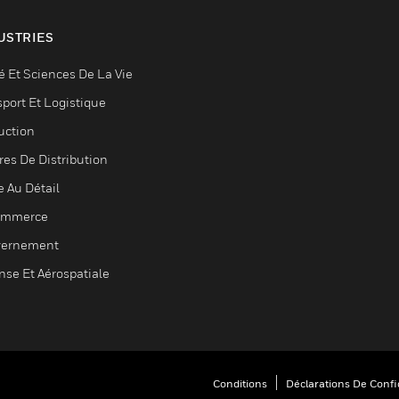
USTRIES
é Et Sciences De La Vie
sport Et Logistique
uction
res De Distribution
e Au Détail
ommerce
ernement
nse Et Aérospatiale
Conditions
Déclarations De Confid