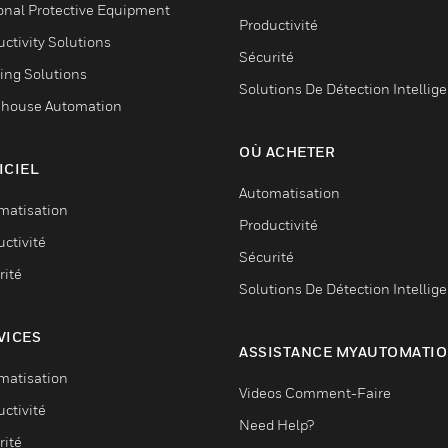
onal Protective Equipment
Productivité
ctivity Solutions
Sécurité
ing Solutions
Solutions De Détection Intellig
house Automation
OÙ ACHETER
ICIEL
Automatisation
matisation
Productivité
ctivité
Sécurité
rité
Solutions De Détection Intellig
VICES
ASSISTANCE MYAUTOMATI
matisation
Videos Comment-Faire
ctivité
Need Help?
rité