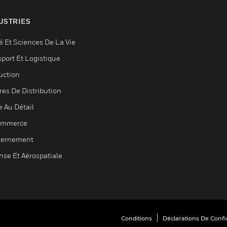
USTRIES
é Et Sciences De La Vie
sport Et Logistique
uction
res De Distribution
e Au Détail
ommerce
ernement
nse Et Aérospatiale
Conditions
Déclarations De Confid