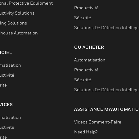
onal Protective Equipment
Productivité
ctivity Solutions
Sécurité
ing Solutions
Solutions De Détection Intellig
house Automation
OÙ ACHETER
ICIEL
Automatisation
matisation
Productivité
ctivité
Sécurité
rité
Solutions De Détection Intellig
VICES
ASSISTANCE MYAUTOMATI
matisation
Videos Comment-Faire
ctivité
Need Help?
rité