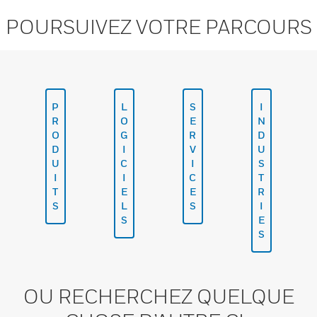
POURSUIVEZ VOTRE PARCOURS
P
L
S
I
R
O
E
N
O
G
R
D
D
I
V
U
U
C
I
S
I
I
C
T
T
E
E
R
S
L
S
I
S
E
S
OU RECHERCHEZ QUELQUE