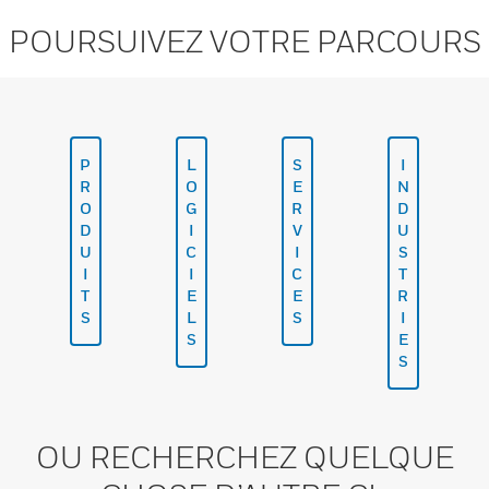
POURSUIVEZ VOTRE PARCOURS
P
L
S
I
R
O
E
N
O
G
R
D
D
I
V
U
U
C
I
S
I
I
C
T
T
E
E
R
S
L
S
I
S
E
S
OU RECHERCHEZ QUELQUE