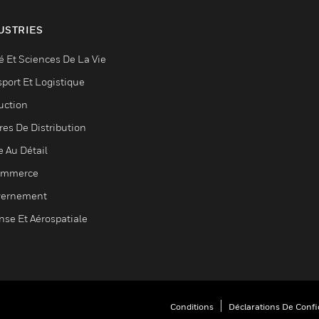
USTRIES
é Et Sciences De La Vie
sport Et Logistique
uction
res De Distribution
e Au Détail
ommerce
ernement
nse Et Aérospatiale
Conditions
Déclarations De Confid