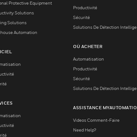
onal Protective Equipment
Productivité
ctivity Solutions
Sécurité
ing Solutions
Solutions De Détection Intellig
house Automation
OÙ ACHETER
ICIEL
Automatisation
matisation
Productivité
ctivité
Sécurité
rité
Solutions De Détection Intellig
VICES
ASSISTANCE MYAUTOMATI
matisation
Videos Comment-Faire
ctivité
Need Help?
rité