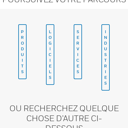
P
L
S
I
R
O
E
N
O
G
R
D
D
I
V
U
U
C
I
S
I
I
C
T
T
E
E
R
S
L
S
I
S
E
S
OU RECHERCHEZ QUELQUE
CHOSE D’AUTRE CI-