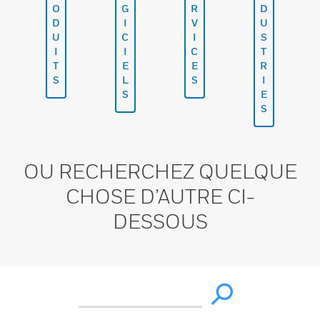
O
G
R
D
D
I
V
U
U
C
I
S
I
I
C
T
T
E
E
R
S
L
S
I
S
E
S
OU RECHERCHEZ QUELQUE
CHOSE D’AUTRE CI-
DESSOUS