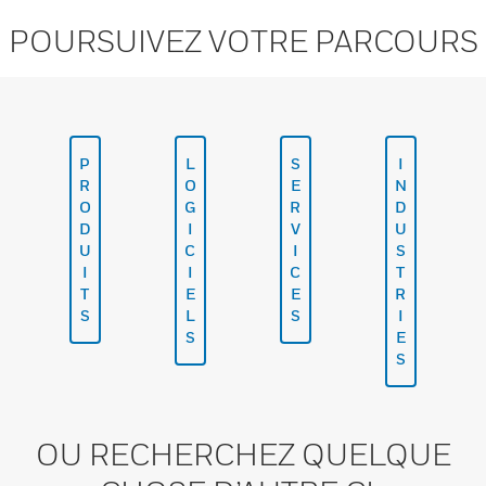
POURSUIVEZ VOTRE PARCOURS
P
L
S
I
R
O
E
N
O
G
R
D
D
I
V
U
U
C
I
S
I
I
C
T
T
E
E
R
S
L
S
I
S
E
S
OU RECHERCHEZ QUELQUE