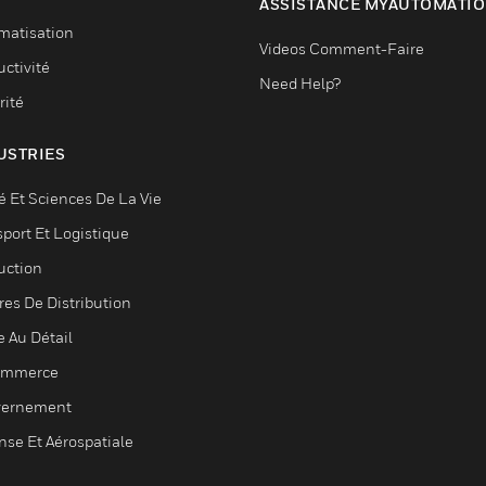
ASSISTANCE MYAUTOMATI
matisation
Videos Comment-Faire
ctivité
Need Help?
rité
USTRIES
é Et Sciences De La Vie
sport Et Logistique
uction
res De Distribution
e Au Détail
ommerce
ernement
nse Et Aérospatiale