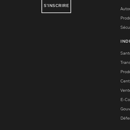
S'INSCRIRE
Auto
Produ
Sécu
IND
Sant
Tran
Prod
Cent
Vent
E-C
Gouv
Défe