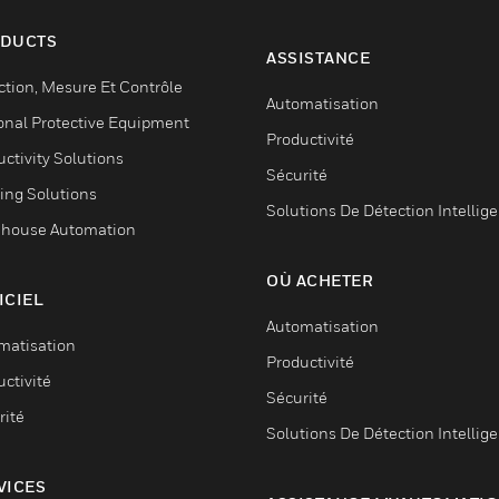
DUCTS
ASSISTANCE
ction, Mesure Et Contrôle
Automatisation
onal Protective Equipment
Productivité
ctivity Solutions
Sécurité
ing Solutions
Solutions De Détection Intellig
house Automation
OÙ ACHETER
ICIEL
Automatisation
matisation
Productivité
ctivité
Sécurité
rité
Solutions De Détection Intellig
VICES