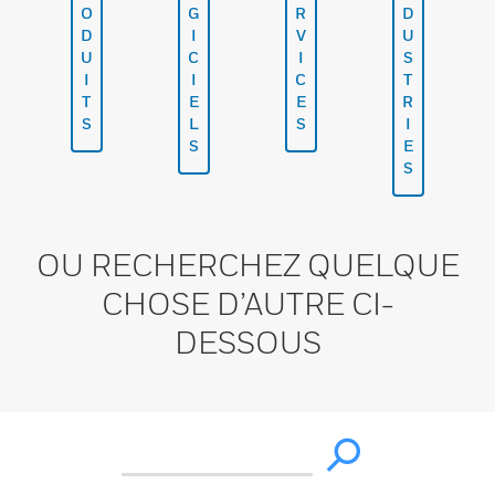
O
G
R
D
D
I
V
U
U
C
I
S
I
I
C
T
T
E
E
R
S
L
S
I
S
E
S
OU RECHERCHEZ QUELQUE
CHOSE D’AUTRE CI-
DESSOUS