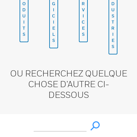
O
G
R
D
D
I
V
U
U
C
I
S
I
I
C
T
T
E
E
R
S
L
S
I
S
E
S
OU RECHERCHEZ QUELQUE
CHOSE D’AUTRE CI-
DESSOUS