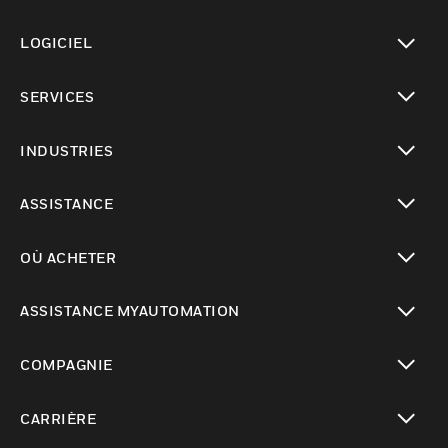
toggle view
LOGICIEL
toggle view
SERVICES
toggle view
INDUSTRIES
toggle view
ASSISTANCE
toggle view
OÙ ACHETER
toggle view
ASSISTANCE MYAUTOMATION
toggle view
COMPAGNIE
toggle view
CARRIÈRE