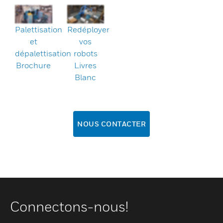
Palettisation
Redéployer
et
vos
dépalettisation
robots
Brochure
Livres
Blanc
NOUS CONTACTER
Connectons-nous!