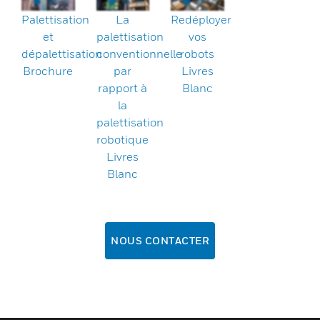
Palettisation
La
Redéployer
et
palettisation
vos
dépalettisation
conventionnelle
robots
Brochure
par
Livres
rapport à
Blanc
la
palettisation
robotique
Livres
Blanc
NOUS CONTACTER