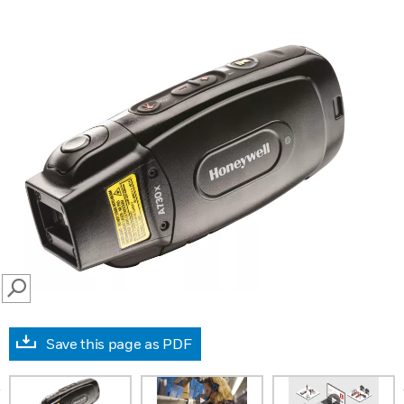
SEARCH
Save this page as PDF
prev