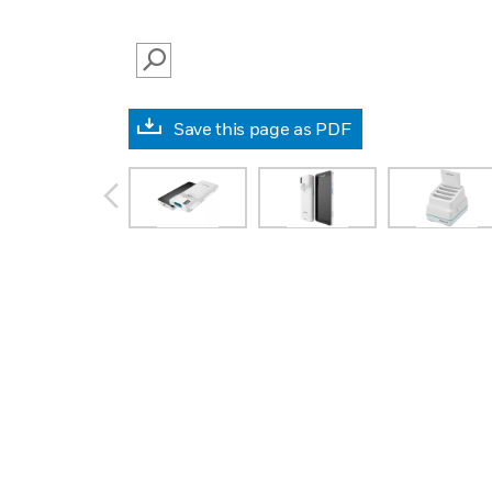
SEARCH
Save this page as PDF
prev