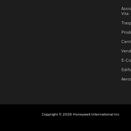
Assis
Vita
Trasp
Prod
Centr
Vendi
E-C
Edifi
Aero
Copyright © 2026 Honeywell International Inc