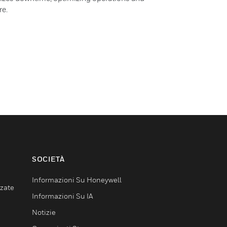
re.
SOCIETÀ
Informazioni Su Honeywell
nzate
Informazioni Su IA
Notizie