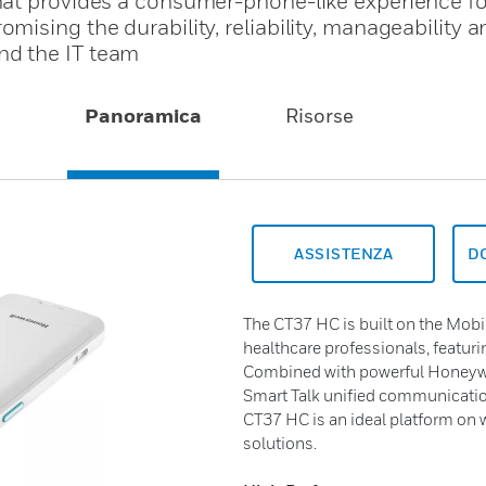
hat provides a consumer-phone-like experience fo
sing the durability, reliability, manageability an
d the IT team
Panoramica
Risorse
ASSISTENZA
D
The CT37 HC is built on the Mobil
healthcare professionals, featuri
Combined with powerful Honeywel
Smart Talk unified communicatio
CT37 HC is an ideal platform on w
solutions.