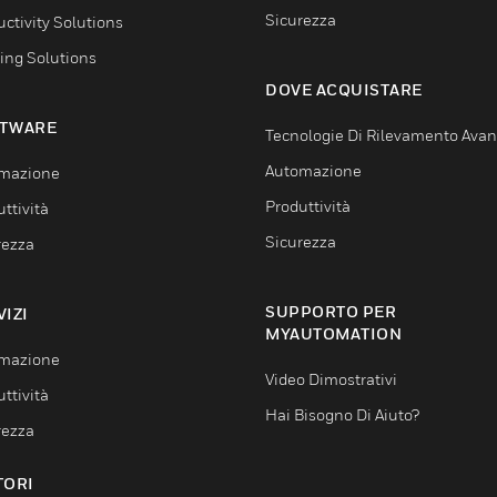
Sicurezza
ctivity Solutions
ing Solutions
DOVE ACQUISTARE
TWARE
Tecnologie Di Rilevamento Ava
Automazione
mazione
Produttività
ttività
Sicurezza
rezza
SUPPORTO PER
VIZI
MYAUTOMATION
mazione
Video Dimostrativi
ttività
Hai Bisogno Di Aiuto?
rezza
TORI