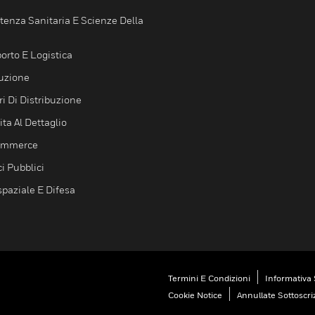
tenza Sanitaria E Scienze Della
orto E Logistica
uzione
i Di Distribuzione
ta Al Dettaglio
ommerce
ci Pubblici
spaziale E Difesa
Termini E Condizioni
Informativa 
Cookie Notice
Annullate Sottoscri