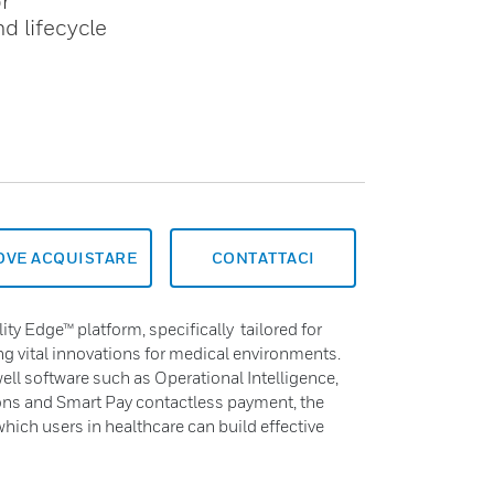
r
d lifecycle
OVE ACQUISTARE
CONTATTACI
ity Edge™ platform, specifically tailored for
ng vital innovations for medical environments.
l software such as Operational Intelligence,
ns and Smart Pay contactless payment, the
hich users in healthcare can build effective