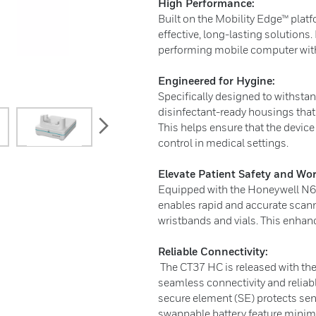
High Performance:
Built on the Mobility Edge™ platf
effective, long-lasting solution
performing mobile computer with 
Engineered for Hygine:
Specifically designed to withstan
disinfectant-ready housings that
next
This helps ensure that the device 
control in medical settings.
Elevate Patient Safety and Wor
Equipped with the Honeywell N6
enables rapid and accurate scann
wristbands and vials. This enhanc
Reliable Connectivity:
The CT37 HC is released with the
seamless connectivity and relia
secure element (SE) protects sens
swappable battery feature minim