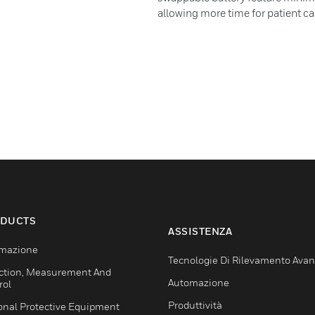
allowing more time for patient ca
DUCTS
ASSISTENZA
mazione
Tecnologie Di Rilevamento Ava
ction, Measurement And
Automazione
rol
Produttività
onal Protective Equipment