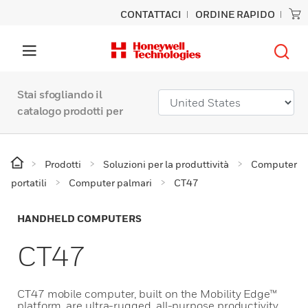
CONTATTACI
ORDINE RAPIDO
Stai sfogliando il
catalogo prodotti per
Prodotti
Soluzioni per la produttività
Computer
portatili
Computer palmari
CT47
HANDHELD COMPUTERS
CT47
CT47 mobile computer, built on the Mobility Edge™
platform, are ultra-rugged, all-purpose productivity