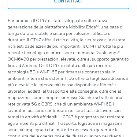
CONTATTACI
Panoramica Il CT47 è stato sviluppato sulla nuova
generazione della piattaforma Mobility Edge™, una base di
lunga durata, stabile e sicura per soluzioni efficaci e
durature. Il CT47 offre il ciclo di vita, la sicurezza e la durata
richiesti dalle aziende più importanti. Il CT47 sfrutta la più
recente tecnologia di processore e memoria Qualcomm®
QCM6490 per prestazioni elevate, oltre al supporto garantito
fino ad Android 15. Il CT47 è dotato della più recente
tecnologia 5G e Wi-Fi 6E per rimanere connesso sia in
ambienti interni che esterni. Il 5G offre la larghezza di banda
più elevata e la latenza più bassa disponibile affinché i
lavoratori addetti al trasporto e alla consegna, oltre che al
magazzino, siano sempre connessi. Sia che si tratti di una
rete privata 5G o CBRS, che di un ambiente Wi-Fi 6E, i
lavoratori possono continuare nei loro flussi di lavoro con
tempi in attività affidabili. Il CT47 è progettato per resistere
agli ambienti più difficili. Trasporto, logistica e i magazzini
sono più impegnati che mai ed è necessario garantire la
continuità delle operazioni e dei flussi di lavoro dei clienti. I