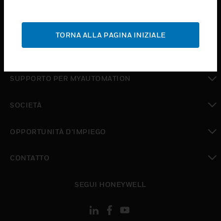
toggle view
ASSISTENZA
TORNA ALLA PAGINA INIZIALE
toggle view
DOVE ACQUISTARE
toggle view
SUPPORTO PER MYAUTOMATION
toggle view
SOCIETÀ
toggle view
OPPORTUNITÀ D’IMPIEGO
toggle view
CONTATTO
toggle view
SEGUI HONEYWELL