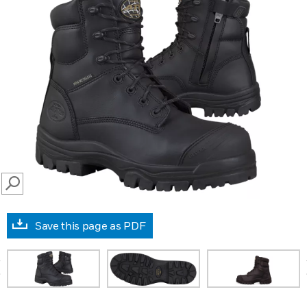
SEARCH
Save this page as PDF
prev