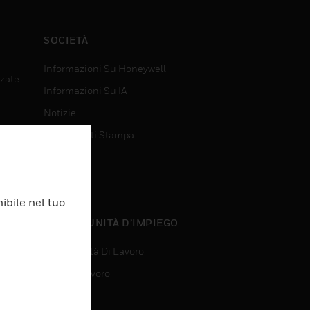
SOCIETÀ
Informazioni Su Honeywell
nzate
Informazioni Su IA
Notizie
Comunicati Stampa
Investitori
Eventi
ibile nel tuo
nzate
OPPORTUNITÀ D’IMPIEGO
Opportunità Di Lavoro
Ricerca Lavoro