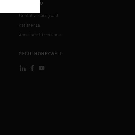
CONTATTO
Contatta Honeywell
Assistenza
Annullate L’iscrizione
SEGUI HONEYWELL