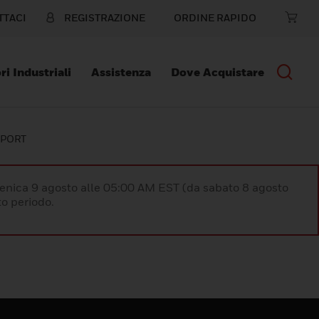
TTACI
REGISTRAZIONE
ORDINE RAPIDO
ri Industriali
Assistenza
Dove Acquistare
SPORT
enica 9 agosto alle 05:00 AM EST (da sabato 8 agosto
o periodo.