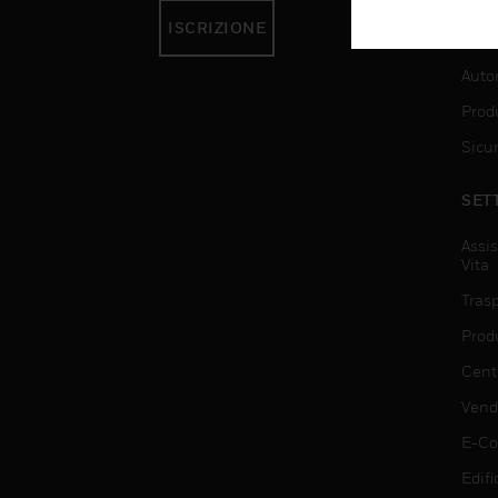
ISCRIZIONE
SER
Auto
Produ
Sicu
SET
Assis
Vita
Trasp
Prod
Centr
Vendi
E-C
Edifi