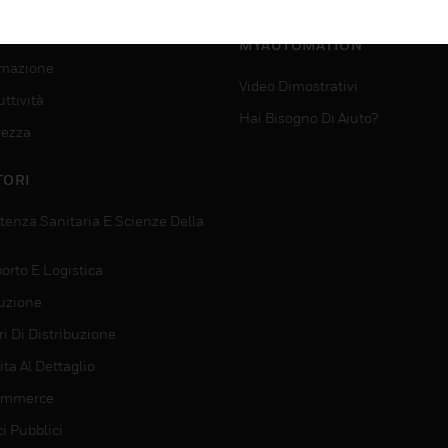
SUPPORTO PER
VIZI
MYAUTOMATION
mazione
Video Dimostrativi
ttività
Hai Bisogno Di Aiuto?
rezza
TORI
tenza Sanitaria E Scienze Della
orto E Logistica
uzione
i Di Distribuzione
ta Al Dettaglio
ommerce
ci Pubblici