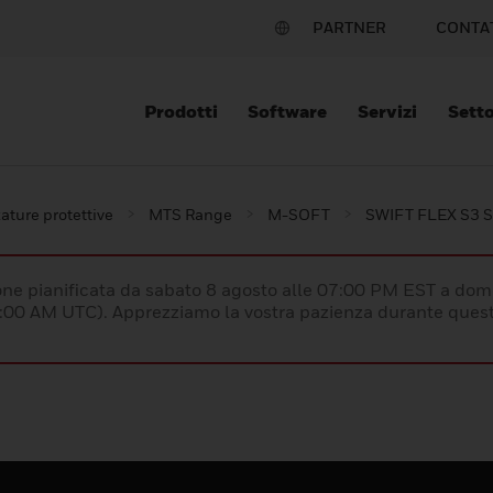
PARTNER
CONTA
Prodotti
Software
Servizi
Setto
ature protettive
MTS Range
M-SOFT
SWIFT FLEX S3 
e pianificata da sabato 8 agosto alle 07:00 PM EST a dom
:00 AM UTC). Apprezziamo la vostra pazienza durante quest