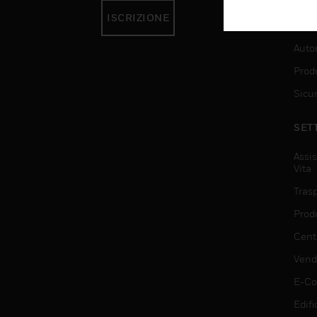
ISCRIZIONE
SER
Auto
Produ
Sicu
SET
Assis
Vita
Trasp
Prod
Centr
Vendi
E-C
Edifi