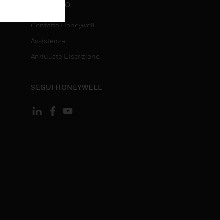
CONTATTO
Contatta Honeywell
Assistenza
Annullate L’iscrizione
SEGUI HONEYWELL