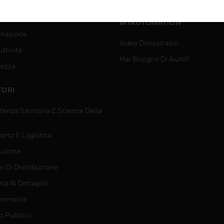
SUPPORTO PER
VIZI
MYAUTOMATION
mazione
Video Dimostrativi
ttività
Hai Bisogno Di Aiuto?
rezza
TORI
tenza Sanitaria E Scienze Della
orto E Logistica
uzione
i Di Distribuzione
ta Al Dettaglio
ommerce
ci Pubblici