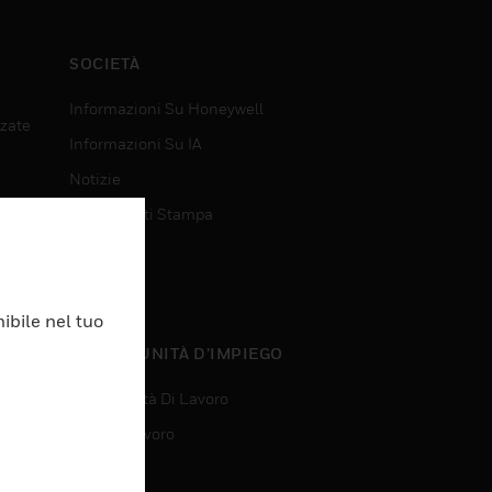
SOCIETÀ
Informazioni Su Honeywell
nzate
Informazioni Su IA
Notizie
Comunicati Stampa
Investitori
Eventi
ibile nel tuo
nzate
OPPORTUNITÀ D’IMPIEGO
Opportunità Di Lavoro
Ricerca Lavoro