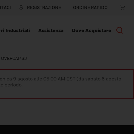
TTACI
REGISTRAZIONE
ORDINE RAPIDO
ri Industriali
Assistenza
Dove Acquistare
 OVERCAP S3
enica 9 agosto alle 05:00 AM EST (da sabato 8 agosto
o periodo.