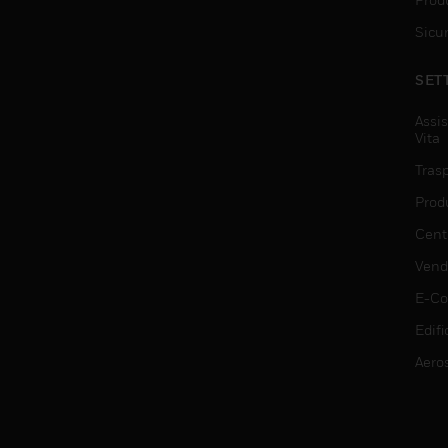
Sicu
SET
Assis
Vita
Trasp
Prod
Centr
Vendi
E-C
Edifi
Aero