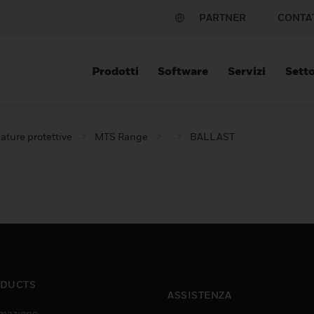
PARTNER
CONTA
Prodotti
Software
Servizi
Setto
ature protettive
MTS Range
BALLAST
DUCTS
ASSISTENZA
mazione