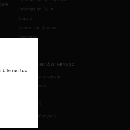
nzate
Informazioni Su IA
Notizie
Comunicati Stampa
Investitori
Eventi
nzate
OPPORTUNITÀ D’IMPIEGO
ibile nel tuo
Opportunità Di Lavoro
Ricerca Lavoro
CONTATTO
Contatta Honeywell
Assistenza