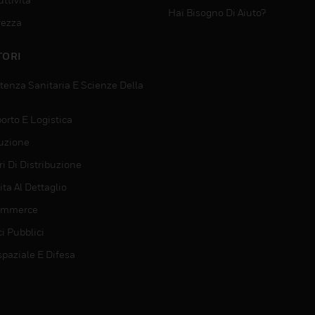
Hai Bisogno Di Aiuto?
rezza
TORI
tenza Sanitaria E Scienze Della
orto E Logistica
uzione
i Di Distribuzione
ta Al Dettaglio
ommerce
ci Pubblici
spaziale E Difesa