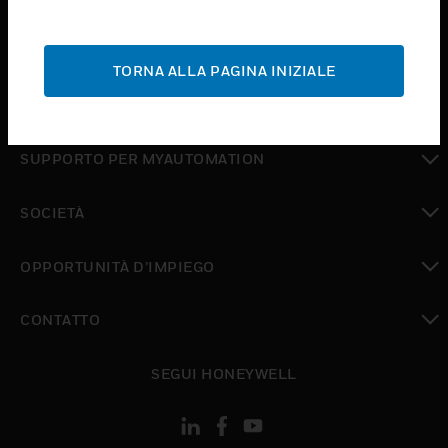
toggle view
ASSISTENZA
TORNA ALLA PAGINA INIZIALE
toggle view
DOVE ACQUISTARE
toggle view
SUPPORTO PER MYAUTOMATION
toggle view
SOCIETÀ
toggle view
OPPORTUNITÀ D’IMPIEGO
toggle view
CONTATTO
toggle view
SEGUI HONEYWELL